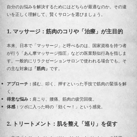
自分のお悩みを解決するためにはどちらが最適なのか。その違
いを正しく理解して、賢くサロンを選びましょう。
1. マッサージ：筋肉のコリや「治療」が主目的
本来、日本で「マッサージ」と呼べるのは、国家資格を持つ者
が行う「あん摩マッサージ指圧」などの医業類似行為を指しま
す。一般的にリラクゼーションサロンで使われる場合でも、そ
の主な対象は
「筋肉」
です。
アプローチ：
揉む、叩く、押すといった手技で筋肉の緊張を解
く。
得意な悩み：
肩こり、腰痛、筋肉の疲労回復。
体感：
ツボに入った時の「効く〜！」という感覚。
2. トリートメント：肌を整え「巡り」を促す