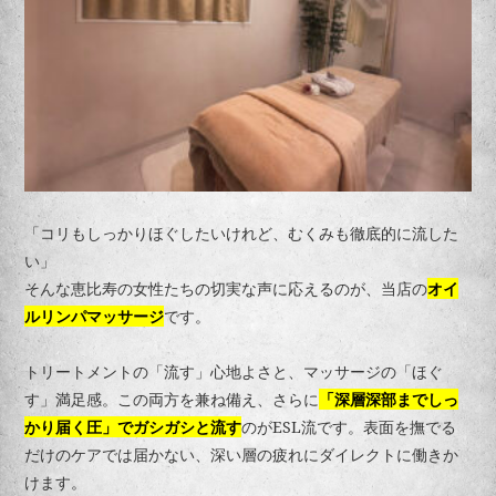
「コリもしっかりほぐしたいけれど、むくみも徹底的に流した
い」
そんな恵比寿の女性たちの切実な声に応えるのが、当店の
オイ
ルリンパマッサージ
です。
トリートメントの「流す」心地よさと、マッサージの「ほぐ
す」満足感。この両方を兼ね備え、さらに
「深層深部までしっ
かり届く圧」でガシガシと流す
のがESL流です。表面を撫でる
だけのケアでは届かない、深い層の疲れにダイレクトに働きか
けます。