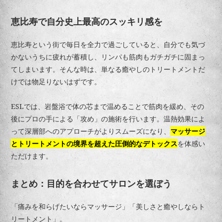
恵比寿で自分史上最高のスッキリ感を
恵比寿という街で毎日を全力で過ごしていると、自分でも気づ
かないうちに疲れが蓄積し、リンパも筋肉もガチガチに固まっ
てしまいます。そんな時は、単なる癒やしのトリートメントだ
けでは物足りないはずです。
ESLでは、岩盤浴で体の芯まで温めることで筋肉を緩め、その
後にプロの手による「攻め」の施術を行います。温熱効果によ
って深層部へのアプローチがよりスムーズになり、
マッサージ
とトリートメントの境界を超えた圧倒的なデトックス
を体感い
ただけます。
まとめ：目的を合わせてサロンを選ぼう
「痛みを和らげたいならマッサージ」「美しさと癒やしならト
リートメント」。