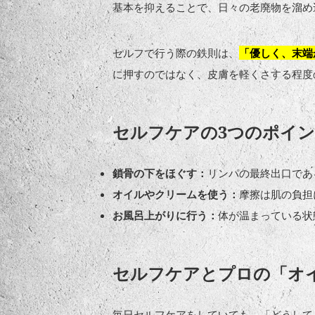
基本を抑えることで、日々の老廃物を溜め
セルフで行う際の鉄則は、
「優しく、末端
に押すのではなく、皮膚を軽くさする程度
セルフケアの3つのポイ
鎖骨の下をほぐす：
リンパの最終出口であ
オイルやクリームを使う：
摩擦は肌の負担
お風呂上がりに行う：
体が温まっている状
セルフケアとプロの「オ
毎日セルフケアをしていても、「どうして