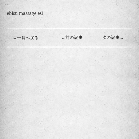
“`
ebisu-massage-esl
←前の記事
次の記事→
←一覧へ戻る