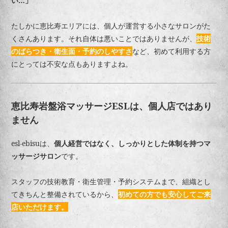
い…」
たしかに恵比寿エリアには、個人が運営する小さなサロンがた
くさんあります。それ自体は悪いことではありませんが、
技術
のばらつき・衛生面・予約のしやすさ
など、初めて利用する方
にとっては不安な点もありますよね。
恵比寿岩盤浴マッサージESLは、個人店ではあり
ません
esl-ebisuは、
個人経営ではなく、しっかりとした体制を持つマ
ッサージサロン
です。
スタッフの技術教育・衛生管理・予約システムまで、組織とし
てきちんと整備されているから、
初めての方でも安心してご来
店いただけます。