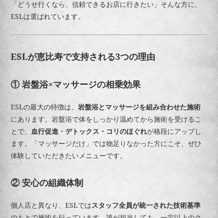
「どうせ行くなら、信頼できるお店に行きたい」そんな方に、
ESLは選ばれています。
ESLが恵比寿で支持される3つの理由
① 岩盤浴×マッサージの相乗効果
ESLの最大の特徴は、
岩盤浴とマッサージを組み合わせた施術
にあります。岩盤浴で体をしっかり温めてから施術を受けるこ
とで、
血行促進・デトックス・コリのほぐれ
が格段にアップし
ます。「マッサージだけ」では物足りなかった方にこそ、ぜひ
体験していただきたいメニューです。
② 安心の組織体制
個人店と異なり、ESLでは
スタッフ全員が統一された技術基準
のもとで施術を行っています。誰が担当しても、一定以上のク