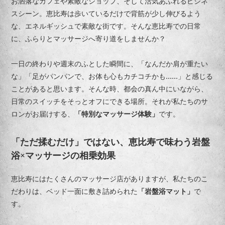
お洒落なカフェや素敵なショップ、そして活気あふれるビジネ
スシーン。恵比寿は歩いているだけで背筋が少し伸びるよう
な、エネルギッシュで素敵な街です。そんな恵比寿での日常
に、ふらりとマッサージへ寄り道をしませんか？
一日の終わりや週末のふとした瞬間に、「なんだか肩が重たい
な」「足がパンパンで、お体も心もカチコチかも……」と感じる
ことがあると思います。そんな時、都会の真ん中にいながら、
日常のスイッチをそっとオフにできる場所。それが私たちのサ
ロンがお届けする、
「特別なマッサージ体験」
です。
「ただ揉むだけ」ではない、恵比寿で味わう岩盤
浴×マッサージの相乗効果
恵比寿にはたくさんのマッサージ店がありますが、私たちのこ
だわりは、ベッド一面に敷き詰められた
「岩盤浴マット」
で
す。