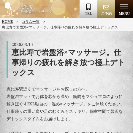
TEL
ご予約
MENU
HOME
コラム一覧
恵比寿で岩盤浴×マッサージ。仕事帰りの疲れを解き放つ極上デトックス
2026.03.15
恵比寿で岩盤浴×マッサージ。仕
事帰りの疲れを解き放つ極上デト
ックス
恵比寿駅近くでマッサージをお探しの方へ。
岩盤浴マットでお体を芯から温め、筋肉をマシュマロのように
解きほぐすESL独自の「温め×マッサージ」をご体験ください。
仕事帰りの重い肩や足のむくみもスッキリ。個室空間で贅沢な
デトックスタイムをお届けします。