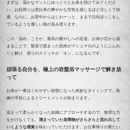
まずは、温かなマットにゆっくりとお体を預けてみてくださ
い。お顔周りは恵比寿の爽やかな空気を感じるほど涼しくて快
適。なのに、お背中からはじわ〜っと、まるで日向ぼっこをし
ているような優しい熱が染み渡ります。
この「温め」こそが、最高の癒やしへの近道。お体が芯から温
まることで、緊張で固まった筋肉がマシュマロのようにふんわ
りと解け、巡りのスイッチが「オン」になるんです。
頑張る自分を、極上の岩盤浴マッサージで解き放
って
お体が一番ほぐれやすい状態になった絶妙なタイミングで、熟
練の手技によるトリートメントが始まります。
温まって柔らかくなった組織にアプローチするので、無理な力
をかけなくても、
溜まっていた老廃物がさらさらと流れ出して
いくような感覚
を味わっていただけます。お仕事帰りの重たい