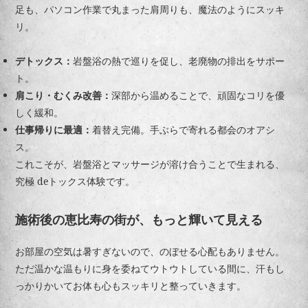
足も、パソコン作業で丸まった肩周りも、魔法のようにスッキ
リ。
デトックス：
岩盤浴の熱で巡りを促し、老廃物の排出をサポー
ト。
肩こり・むくみ改善：
深部から温めることで、頑固なコリを優
しく緩和。
仕事帰りに最適：
着替え完備。手ぶらで寄れる都会のオアシ
ス。
これこそが、岩盤浴とマッサージが溶け合うことで生まれる、
究極 deトックス体験です。
施術後の恵比寿の街が、もっと輝いて見える
お部屋の空気は暑すぎないので、のぼせる心配もありません。
ただ温かな温もりに身を委ねてウトウトしている間に、汗もし
っかりかいてお体も心もスッキリと整っていきます。