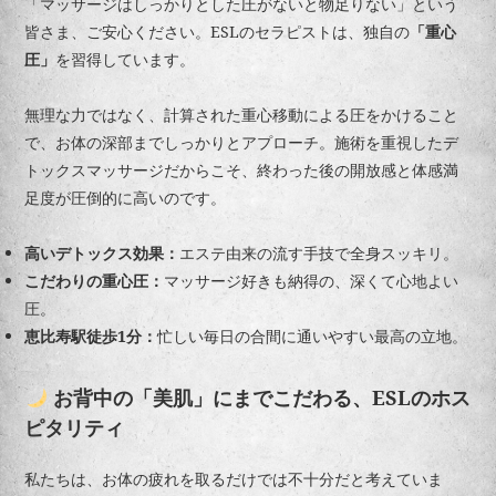
「マッサージはしっかりとした圧がないと物足りない」という
皆さま、ご安心ください。ESLのセラピストは、独自の
「重心
圧」
を習得しています。
無理な力ではなく、計算された重心移動による圧をかけること
で、お体の深部までしっかりとアプローチ。施術を重視したデ
トックスマッサージだからこそ、終わった後の開放感と体感満
足度が圧倒的に高いのです。
高いデトックス効果：
エステ由来の流す手技で全身スッキリ。
こだわりの重心圧：
マッサージ好きも納得の、深くて心地よい
圧。
恵比寿駅徒歩1分：
忙しい毎日の合間に通いやすい最高の立地。
お背中の「美肌」にまでこだわる、ESLのホス
ピタリティ
私たちは、お体の疲れを取るだけでは不十分だと考えていま