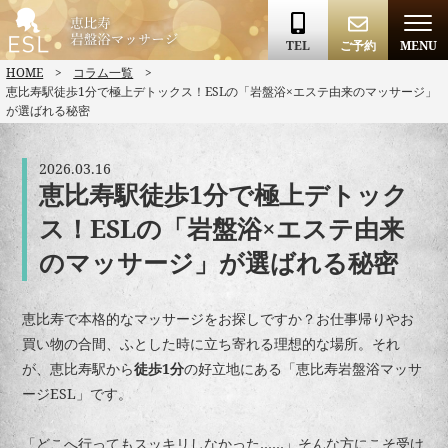
TEL
ご予約
MENU
HOME
コラム一覧
恵比寿駅徒歩1分で極上デトックス！ESLの「岩盤浴×エステ由来のマッサージ」
が選ばれる秘密
2026.03.16
恵比寿駅徒歩1分で極上デトック
ス！ESLの「岩盤浴×エステ由来
のマッサージ」が選ばれる秘密
恵比寿で本格的なマッサージをお探しですか？お仕事帰りやお
買い物の合間、ふとした時に立ち寄れる理想的な場所。それ
が、恵比寿駅から
徒歩1分
の好立地にある「恵比寿岩盤浴マッサ
ージESL」です。
「どこへ行ってもスッキリしなかった……」そんな方にこそ受け