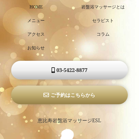
HOME
岩盤浴マッサージとは
メニュー
セラピスト
アクセス
コラム
お知らせ
03-5422-8877
ご予約はこちらから
恵比寿岩盤浴マッサージESL